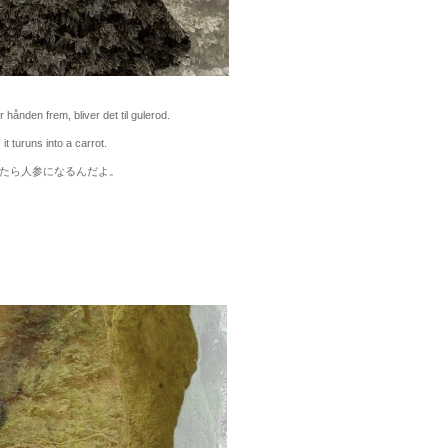
 hånden frem, bliver det til gulerod.
turuns into a carrot.
ら人参になるんだよ。