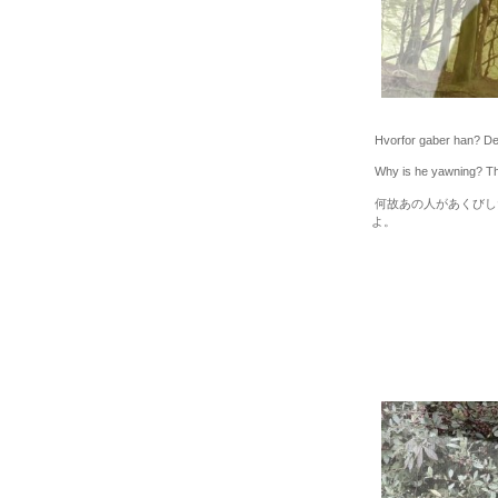
Hvorfor gaber han? Det 
Why is he yawning? Th
何故あの人があくびし
よ。