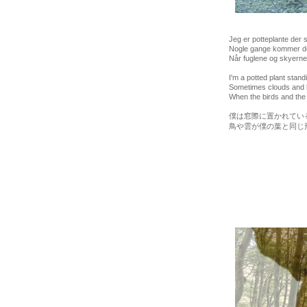
Jeg er potteplante der s
Nogle gange kommer der
Når fuglene og skyerne 
I'm a potted plant stand
Sometimes clouds and b
When the birds and the 
僕は窓際に置かれてい
鳥や雲が僕の葉と同じ