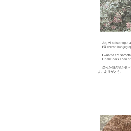
Jeg vil spise noget an
På ørerne kan jeg også
I want to eat somethin
On the ears I can als
僕何か他の物が食べた
よ。ありがとう。