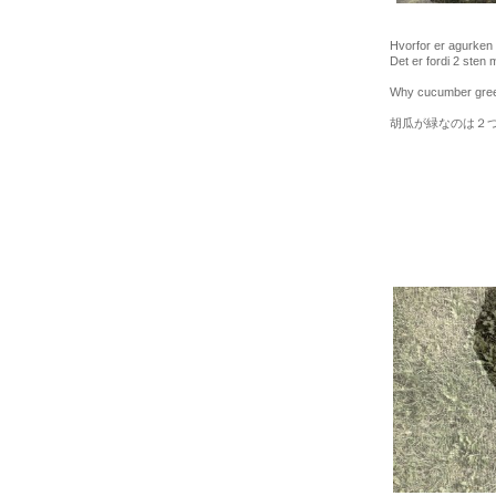
Hvorfor er agurken 
Det er fordi 2 sten 
Why cucumber green? 
胡瓜が緑なのは２つ