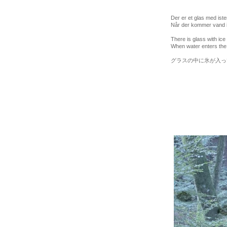
Der er et glas med iste
Når der kommer vand i 
There is glass with ice
When water enters the 
グラスの中に氷が入っ